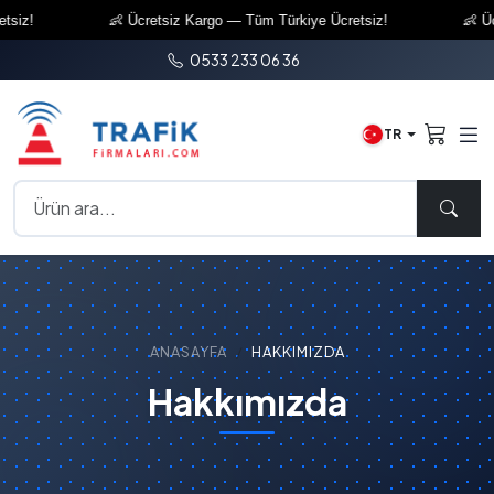
siz!
👶 Ücretsiz Kargo — Tüm Türkiye Ücretsiz!
👶 Ücr
0533 233 06 36
TR
ANASAYFA
HAKKIMIZDA
Hakkımızda