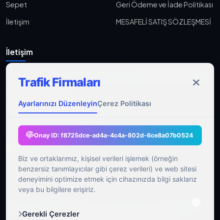
Sepet
Geri Ödeme ve İade Politikası
İletişim
MESAFELİ SATIŞ SÖZLEŞMESİ
İletişim
Aşağı Eğlence, Fener Yolu Sk. 2-18, 06010 Keçiören/Ankara
Trafik Firmaları
0533 233 06 36
Ayarlarınızı Düzenleyin
Çerez Politikası
ahmet@gocmenasfaltyol.com.tr
Pzt-Cmt: 09:00 - 21:00
Onay ID:
f8725dce-ad4a-4c4a-802d-6ce8a07b0524
RSS Feed
Biz ve ortaklarımız, kişisel verileri işlemek (örneğin
benzersiz tanımlayıcılar gibi çerez verileri) ve web sitesi
deneyimini optimize etmek için cihazınızda bilgi saklarız
veya bu bilgilere erişiriz.
2026 Tüm Hakları Saklıdır.
|
Bu E-Ticaret Yazılımı Özel E-
Gerekli Çerezler
Ticaret Yazılımı Tarafından Sağlanmıştır.