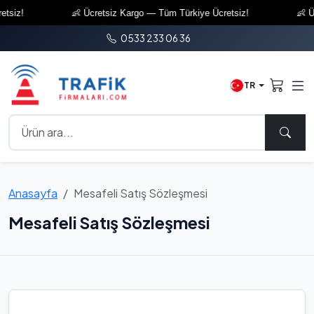
siz!
👶 Ücretsiz Kargo — Tüm Türkiye Ücretsiz!
👶 Ücr
0533 233 06 36
TR
Anasayfa
Mesafeli Satış Sözleşmesi
Mesafeli Satış Sözleşmesi