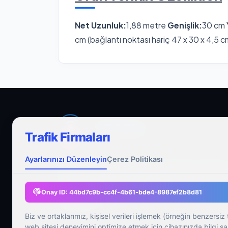
Net Uzunluk:
1,88 metre
Genişlik:
30 cm
cm (bağlantı noktası hariç 47 x 30 x 4,5 
Trafik Firmaları
Ayarlarınızı Düzenleyin
Çerez Politikası
Kaliteden ödün vermeden ürünlerimizi Türkiye’
her yerine hızlı ve titiz bir şekilde sevk etmenin
gururunu yaşıyoruz. Bizi tercih ettiğiniz için
Onay ID:
44bd7c9b-cc4f-4b61-bde4-8987ef2b8d81
teşekkürler.
Biz ve ortaklarımız, kişisel verileri işlemek (örneğin benzersiz 
web sitesi deneyimini optimize etmek için cihazınızda bilgi sakl