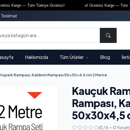
iz Kargo — Tüm Türkiye Ücretsiz!
👶 Ücretsiz Kargo — Tüm Türki
ı Teslimat
asayfa
Hakkımızda
Tüm Ürünler
Blog
İlet
topark Rampası, Kaldırım Rampası 50x30x4,5 cm 2 Metre
Kauçuk Ram
Rampası, Ka
50x30x4,5 
(0 / 5 — 0 Yorum