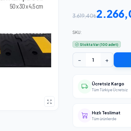
2.266
3.619,40₺
SKU:
Stokta Var (100 adet)
−
+
Ücretsiz Kargo
Tüm Türkiye Ücretsiz
Hızlı Teslimat
Tüm ürünlerde