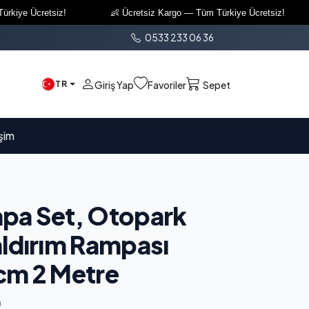
ye Ücretsiz!
👶 Ücretsiz Kargo — Tüm Türkiye Ücretsiz!
0533 233 06 36
TR
Giriş Yap
Favoriler
Sepet
işim
pa Set, Otopark
ldırım Rampası
cm 2 Metre
)