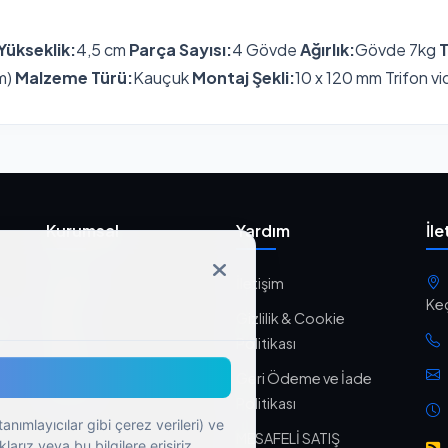
Yükseklik:
4,5 cm
Parça Sayısı:
4 Gövde
Ağırlık:
Gövde 7kg
T
cm)
Malzeme Türü:
Kauçuk
Montaj Şekli:
10 x 120 mm Trifon vi
Kurumsal
Yardım
İle
Ürünler
İletişim
Ke
Blog
Gizlilik & Cookie
nin
Politikası
Sepet
Geri Ödeme ve İade
İletişim
Politikası
tanımlayıcılar gibi çerez verileri) ve
MESAFELİ SATIŞ
arız veya bu bilgilere erişiriz.