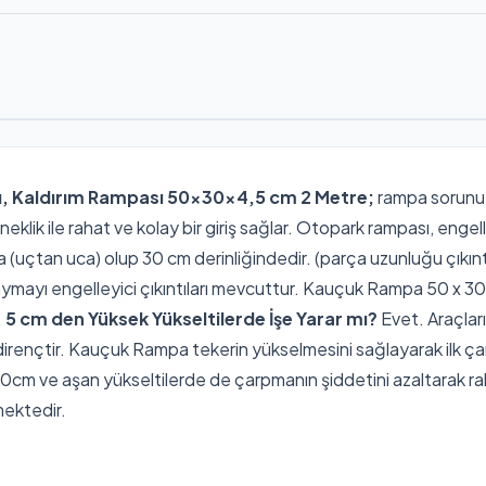
 Kaldırım Rampası 50x30x4,5 cm 2 Metre;
rampa sorunu ya
ik ile rahat ve kolay bir giriş sağlar. Otopark rampası, engelli
a (uçtan uca) olup 30 cm derinliğindedir. (parça uzunluğu çıkın
ymayı engelleyici çıkıntıları mevcuttur. Kauçuk Rampa 50 x 3
.
5 cm den Yüksek Yükseltilerde İşe Yarar mı?
Evet. Araçlar
irençtir. Kauçuk Rampa tekerin yükselmesini sağlayarak ilk ça
10cm ve aşan yükseltilerde de çarpmanın şiddetini azaltarak raha
mektedir.