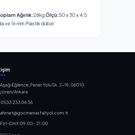
oplam Ağırlık:
28kg
Ölçü:
50 x 30 x 4,5
da ve 16 mm Plastik dübel
tişim
Aşağı Eğlence, Fener Yolu Sk. 2-18, 06010
çiören/Ankara
0533 233 06 36
ahmet@gocmenasfaltyol.com.tr
Pzt-Cmt: 09:00 - 21:00