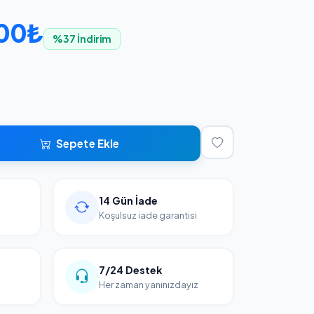
,00₺
%37 İndirim
Sepete Ekle
14 Gün İade
Koşulsuz iade garantisi
7/24 Destek
Her zaman yanınızdayız