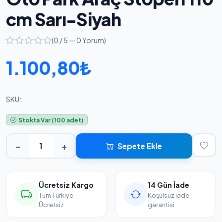
cm Sarı-Siyah
(0 / 5 — 0 Yorum)
1.100,80₺
SKU:
Stokta Var (100 adet)
−
+
Sepete Ekle
Ücretsiz Kargo
14 Gün İade
Tüm Türkiye
Koşulsuz iade
Ücretsiz
garantisi