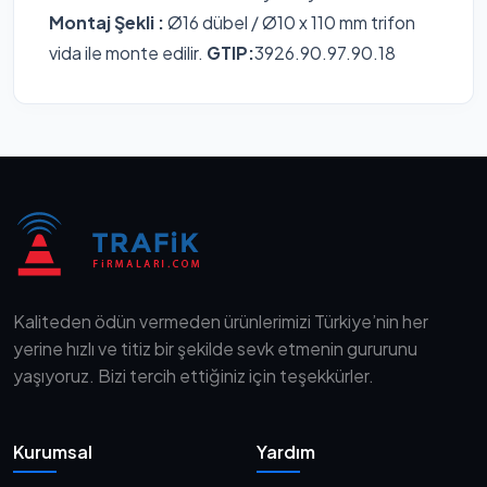
Montaj Şekli :
Ø16 dübel / Ø10 x 110 mm trifon
vida ile monte edilir.
GTIP:
3926.90.97.90.18
Kaliteden ödün vermeden ürünlerimizi Türkiye’nin her
yerine hızlı ve titiz bir şekilde sevk etmenin gururunu
yaşıyoruz. Bizi tercih ettiğiniz için teşekkürler.
Kurumsal
Yardım