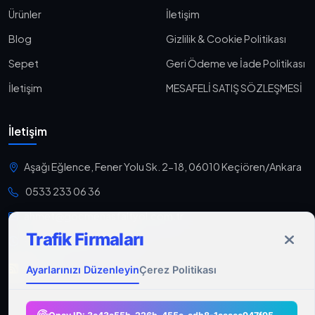
Ürünler
İletişim
Blog
Gizlilik & Cookie Politikası
Sepet
Geri Ödeme ve İade Politikası
İletişim
MESAFELİ SATIŞ SÖZLEŞMESİ
İletişim
Aşağı Eğlence, Fener Yolu Sk. 2-18, 06010 Keçiören/Ankara
0533 233 06 36
ahmet@gocmenasfaltyol.com.tr
Trafik Firmaları
Pzt-Cmt: 09:00 - 21:00
RSS Feed
Ayarlarınızı Düzenleyin
Çerez Politikası