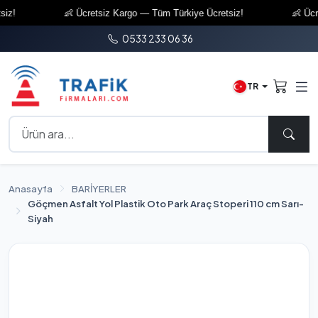
z!
👶 Ücretsiz Kargo — Tüm Türkiye Ücretsiz!
👶 Ücret
0533 233 06 36
TR
Anasayfa
BARİYERLER
Göçmen Asfalt Yol Plastik Oto Park Araç Stoperi 110 cm Sarı-
Siyah