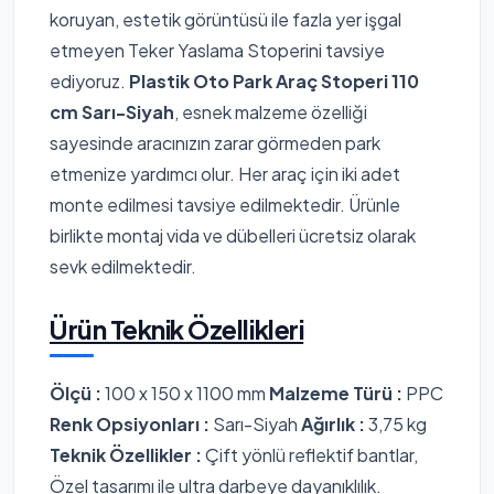
koruyan, estetik görüntüsü ile fazla yer işgal
etmeyen Teker Yaslama Stoperini tavsiye
ediyoruz.
Plastik Oto Park Araç Stoperi 110
cm Sarı-Siyah
, esnek malzeme özelliği
sayesinde aracınızın zarar görmeden park
etmenize yardımcı olur. Her araç için iki adet
monte edilmesi tavsiye edilmektedir. Ürünle
birlikte montaj vida ve dübelleri ücretsiz olarak
sevk edilmektedir.
Ürün Teknik Özellikleri
Ölçü :
100 x 150 x 1100 mm
Malzeme Türü :
PPC
Renk Opsiyonları :
Sarı-Siyah
Ağırlık :
3,75 kg
Teknik Özellikler :
Çift yönlü reflektif bantlar,
Özel tasarımı ile ultra darbeye dayanıklılık.