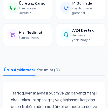
Ücretsiz Kargo
14 Gün İade
Tüm Türkiye
Koşulsuz iade
Ücretsiz
garantisi
7/24 Destek
Hızlı Teslimat
Her zaman
Tüm ürünlerde
yanınızdayız
Ürün Açıklaması
Yorumlar (0)
Trafik güvenlik aynası 60cm ve 2m galvanizli flanşlı
direk takımı; otopark giriş ve çıkışlarında karşıdan
gelen trafiğin görünmediği kör bölgede sürücüye