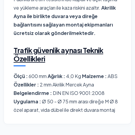
ve yükleme araçları ile kaza riskini azaltır.
Akrilik
Ayna ile birlikte duvara veya direğe
bağlantısını sağlayan montaj ekipmanları
ücretsiz olarak gönderilmektedir.
Trafik güvenlik aynası Teknik
Özellikleri
Ölçü :
600 mm
Ağırlık :
4,0 Kg
Malzeme :
ABS
Özellikler :
2 mm Akrilik Mercek Ayna
Belgelendirme :
DIN EN ISO 9001:2008
Uygulama :
Ø 50 - Ø 75 mm arası direğe M Ø 8
özel aparat, vida dübel ile direkt duvara montaj