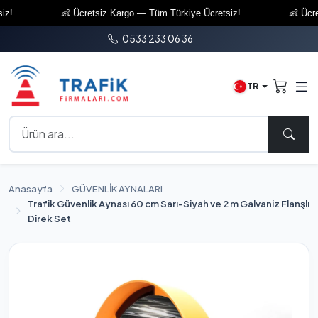
!
👶 Ücretsiz Kargo — Tüm Türkiye Ücretsiz!
👶 Ücrets
0533 233 06 36
TR
Anasayfa
GÜVENLİK AYNALARI
Trafik Güvenlik Aynası 60 cm Sarı-Siyah ve 2 m Galvaniz Flanşlı
Direk Set