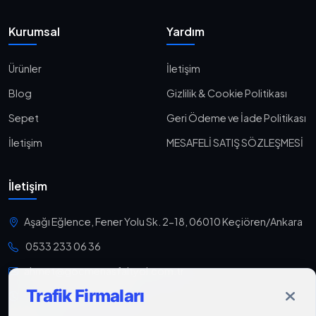
Kurumsal
Yardım
Ürünler
İletişim
Blog
Gizlilik & Cookie Politikası
Sepet
Geri Ödeme ve İade Politikası
İletişim
MESAFELİ SATIŞ SÖZLEŞMESİ
İletişim
Aşağı Eğlence, Fener Yolu Sk. 2-18, 06010 Keçiören/Ankara
0533 233 06 36
ahmet@gocmenasfaltyol.com.tr
Trafik Firmaları
Pzt-Cmt: 09:00 - 21:00