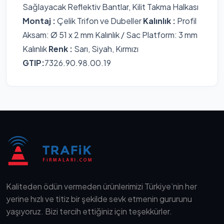
Sağlayacak Reflektiv Bantlar, Kilit Takma Halkası
Montaj :
Çelik Trifon ve Dubeller
Kalınlık :
Profil
Aksam: Ø 51 x 2 mm Kalınlık / Sac Platform: 3 mm
Kalınlık
Renk :
Sarı, Siyah, Kırmızı
GTIP:
7326.90.98.00.19
Kaliteden ödün vermeden ürünlerimizi Türkiye’nin her
yerine hızlı ve titiz bir şekilde sevk etmenin gururunu
yaşıyoruz. Bizi tercih ettiğiniz için teşekkürler.