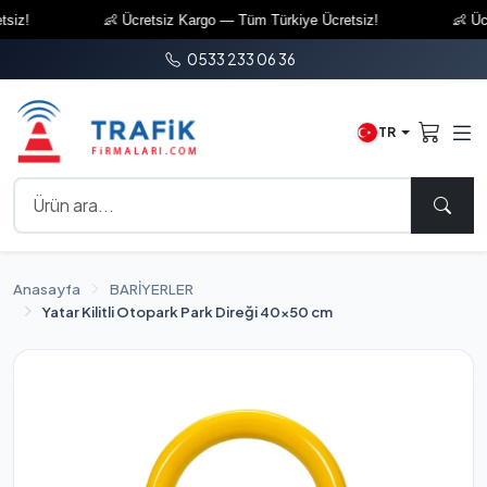
iz!
👶 Ücretsiz Kargo — Tüm Türkiye Ücretsiz!
👶 Ücre
0533 233 06 36
TR
Anasayfa
BARİYERLER
Yatar Kilitli Otopark Park Direği 40x50 cm